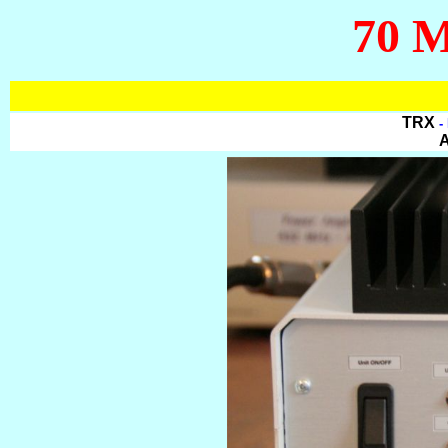
70 M
TRX
-
A