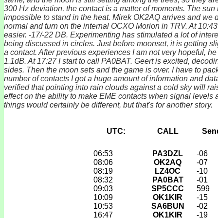
300 Hz deviation, the contact is a matter of moments. The sun i
impossible to stand in the heat. Mirek OK2AQ arrives and we d
normal and turn on the internal OCXO Morion in TRV. At 10:43 w
easier. -17/-22 DB. Experimenting has stimulated a lot of inter
being discussed in circles. Just before moonset, it is getting 
a contact. After previous experiences I am not very hopeful, h
1.1dB. At 17:27 I start to call PA0BAT. Geert is excited, decod
sides. Then the moon sets and the game is over. I have to pack
number of contacts I got a huge amount of information and dat
verified that pointing into rain clouds against a cold sky will 
effect on the ability to make EME contacts when signal levels a
things would certainly be different, but that's for another story.
UTC:
CALL
Sen
06:53
PA3DZL
-06
08:06
OK2AQ
-07
08:19
LZ4OC
-10
08:32
PA0BAT
-01
09:03
SP5CCC
599
10:09
OK1KIR
-15
10:53
SA6BUN
-02
16:47
OK1KIR
-19