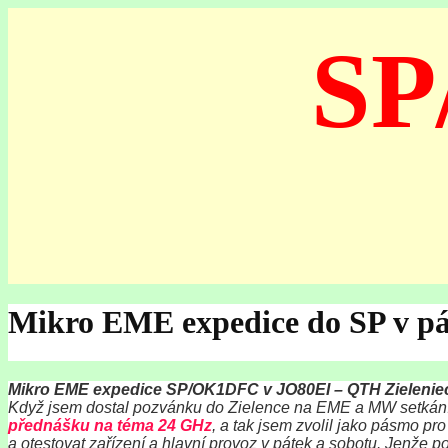
SP
Mikro EME expedice do SP v p
Mikro EME expedice SP/OK1DFC v JO80EI – QTH Zielenie
Když jsem dostal pozvánku do Zielence na EME a MW setkání, 
přednášku na téma 24 GHz
, a tak jsem zvolil jako pásmo pr
a otestovat zařízení a hlavní provoz v pátek a sobotu. Jenže po