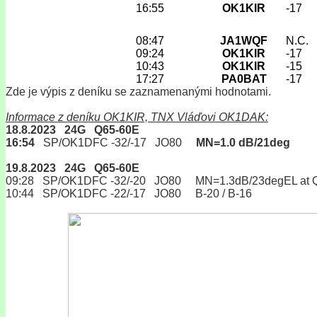
16:55
OK1KIR
-17
08:47
JA1WQF
N.C.
09:24
OK1KIR
-17
10:43
OK1KIR
-15
17:27
PA0BAT
-17
Zde je výpis z deníku se zaznamenanými hodnotami.
Informace z deníku OK1KIR, TNX Vláďovi OK1DAK:
18.8.2023 24G Q65-60E
16:54
SP/OK1DFC -32/-17 JO80
MN=1.0 dB/21deg
19.8.2023 24G Q65-60E
09:28 SP/OK1DFC -32/-20 JO80 MN=1.3dB/23degEL at Q
10:44 SP/OK1DFC -22/-17 JO80 B-20 / B-16