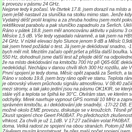
k provozu v pásmu 24 GHz.
Nejprve tedy k počasí. Ve čtvrtek 17.8. jsem dorazil na místo a
jsem ještě nastavil za sluníčka na stolku mimo stan. Jenže kdy
Vydatný déšť prolil krajinu a za zhruba hodinu jsem mohl pokrač
rektifikovat parabolu a pak sluníčko zapadnulo za Šerlich. Uklid
Ráno v pátek 18.8. jsem měl anoncovánu aktivitu v pásmu 3 c
Měsíce 1,5 dB. Vše tedy vypadalo náramně, a tak jsem na HB9
24 GHz. V nízké elevaci bylo Slunce jenom 9 dB a Měsíc 0,9dB
tak jsem hned požádal o test. Já jsem je dekódoval snadno, -1
bych měl mít. Mezitím začalo opět pršet a přišla další bouřk
550 Hz, dohodnuli jsme další test až přejde déšť na odpoledn
že na místo dekódování na kmitočtu 700 Hz při Q65-60E dekód
nedekódují. Nechápu v danou chvíli těch 300 Hz rozdílu, ale
První spojení je tedy doma. Měsíc opět zapadá za Šerlich, a t
Ráno v sobotu 19.8. jsem brzy ráno opět ve stanu. Teplota rán
je obrovský vlivem průchodu signálu atmosférou. V 08:40 zač
mezi stromy, a tak jako jediní jsou na pásmu OK1KIR, se který
stále výš a teplota se šplhá ke 30°C. Otvírám stan, ve které
odchylky. Mirek navrhuje vypnout GPS normál 10 MHz a zapno
správném kmitočtu, a i dekódování jde snadněji. -17/-22 DB. 
možné okolo EME provozu, diskutuje se v kroužcích. Těsně př
Zkusit spojení chce Geert PA0BAT. Po předchozích zkušenost
vlhkost. Za chvíli je už 1,1dB. V 17:27 začínám volat PA0BAT. 
doma. Velká radost ze spojení na obou stranách. Potom již Měs
Závěrem musím konstatovat, že přes malý počet spojení jsem zí