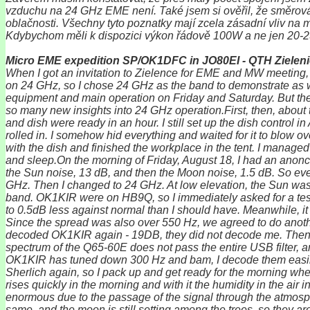
vzduchu na 24 GHz EME není. Také jsem si ověřil, že směrová
oblačnosti. Všechny tyto poznatky mají zcela zásadní vliv na
Kdybychom měli k dispozici výkon řádově 100W a ne jen 20-23W, 
Micro EME expedition SP/OK1DFC in JO80EI - QTH Zielen
When I got an invitation to Zielence for EME and MW meeting, 
on 24 GHz, so I chose 24 GHz as the band to demonstrate as w
equipment and main operation on Friday and Saturday. But the w
so many new insights into 24 GHz operation.First, then, about th
and dish were ready in an hour. I still set up the dish control in
rolled in. I somehow hid everything and waited for it to blow o
with the dish and finished the workplace in the tent. I managed
and sleep.On the morning of Friday, August 18, I had an anonci
the Sun noise, 13 dB, and then the Moon noise, 1.5 dB. So ev
GHz. Then I changed to 24 GHz. At low elevation, the Sun was 
band. OK1KIR were on HB9Q, so I immediately asked for a test.
to 0.5dB less against normal than I should have. Meanwhile, it
Since the spread was also over 550 Hz, we agreed to do another 
decoded OK1KIR again - 19DB, they did not decode me. Then I 
spectrum of the Q65-60E does not pass the entire USB filter, 
OK1KIR has tuned down 300 Hz and bam, I decode them easily 
Sherlich again, so I pack up and get ready for the morning wh
rises quickly in the morning and with it the humidity in the air
enormous due to the passage of the signal through the atmosphe
same, and the moon is still setting among the trees, so they 