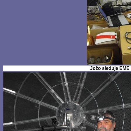
Jožo sleduje EME