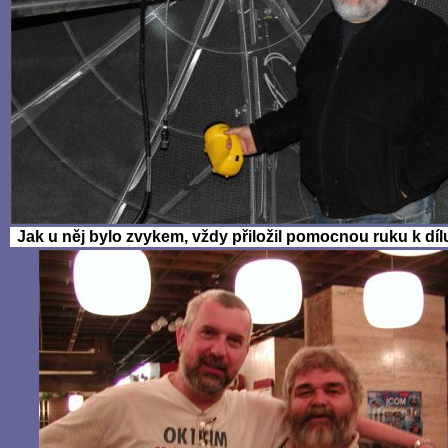
Jak u něj bylo zvykem, vždy přiložil pomocnou ruku k dí