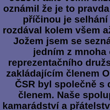
oznámil že je to pravd
příčinou je selhání
rozdával kolem všem 
Jožem jsem se seznámi
jedním z mnoha 
reprezentačního druž
zakládajícím členem O
ČSR byl společně s
členem. Naše spolup
kamarádství a přátelstv